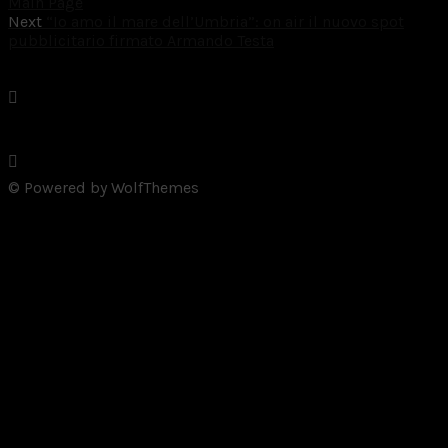
Main Page
Next
“Io amo il mare dell’Umbria”: on air il nuovo spot
pubblicitario firmato Armando Testa
© Powered by WolfThemes