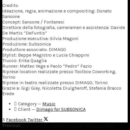
Credits:
Ideazione, regia, animazione e compositing: Donato
Sansone
Concept: Sansone / Fontanesi
Direttore della fotografia, cameramen e assistenza: Davide
De Martis “DeFuntis”
Produzione esecutiva: Silvia Magoni
Produzione: Subsonica
Produttore associato: DIMAGO
Stylist: Beppe Magistro e Lucia Chiappini
Trucco: Erika Quaglia
Runner: Matteo Vege e Paolo “Pedro” Fazio
Riprese location realizzate presso Toolbox Coworking,
Torino
Riprese in teatro realizzate presso DIMAGO, Torino
Grazie a: Gigi Giay, Nicoletta Diulgheroff, Stefania Bracco
Erede
Category
—
Music
Client
—
Dimago for SUBSONICA
5
Facebook
Twitter
Previous
SUBSONICA – PUNTO CRITICO (Official video)