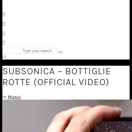
Search
Type
for:
and
hit
enter
SUBSONICA – BOTTIGLIE
ROTTE (OFFICIAL VIDEO)
In
Music