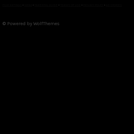
FILM RATINGS
•
MPAA
•
PARENTAL GUIDE
•
TERMS OF USE
•
PRIVACY POLICY
•
AD CHOICES
© Powered by WolfThemes