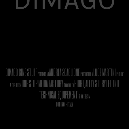
DIMAGO CINE STUFF
ANDREA SCAGLIONE
LUCE MARTINI
presents an
production a
picture
ONE STOP MEDIA FACTORY
HIGH QALITY STORYTELLING
A Top Notch
Devoted to
TECHNICAL EQUIPEMENT
Since 1994
Torino -Italy