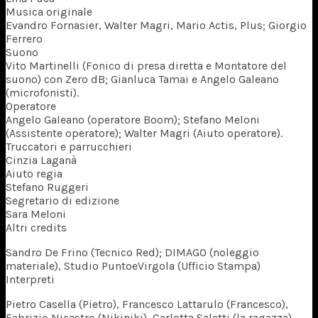
Musica originale
Evandro Fornasier, Walter Magri, Mario Actis, Plus; Giorgio
Ferrero
Suono
Vito Martinelli (Fonico di presa diretta e Montatore del
suono) con Zero dB; Gianluca Tamai e Angelo Galeano
(microfonisti).
Operatore
Angelo Galeano (operatore Boom); Stefano Meloni
(Assistente operatore); Walter Magri (Aiuto operatore).
Truccatori e parrucchieri
Cinzia Laganà
Aiuto regia
Stefano Ruggeri
Segretario di edizione
Sara Meloni
Altri credits
Sandro De Frino (Tecnico Red); DIMAGO (noleggio
materiale), Studio PuntoeVirgola (Ufficio Stampa)
Interpreti
Pietro Casella (Pietro), Francesco Lattarulo (Francesco),
Fabrizio Nicastro (Nikiniki), Carlotta Saletti (la ragazza),