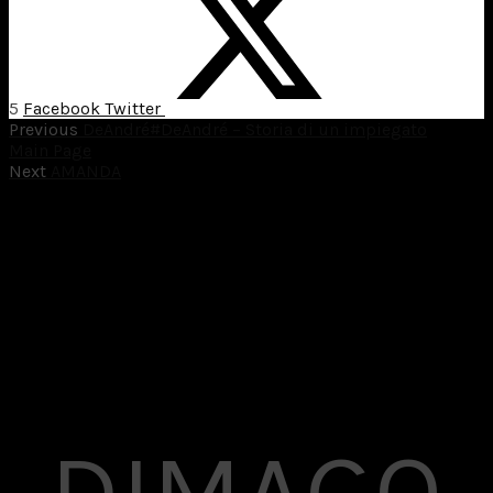
5
Facebook
Twitter
Previous
DeAndré#DeAndré – Storia di un impiegato
Main Page
Next
AMANDA
DIMAGO