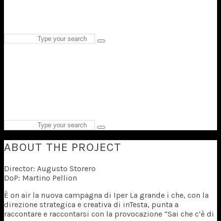
Search
Type
for:
and
hit
enter
Search
Type
for:
and
ABOUT THE PROJECT
hit
enter
Director: Augusto Storero
DoP: Martino Pellion
È on air la nuova campagna di Iper La grande i che, con la
direzione strategica e creativa di inTesta, punta a
raccontare e raccontarsi con la provocazione “Sai che c’è di