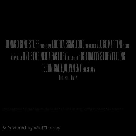
DIMAGO CINE STUFF
ANDREA SCAGLIONE
LUCE MARTINI
presents an
production a
picture
ONE STOP MEDIA FACTORY
HIGH QALITY STORYTELLING
A Top Notch
Devoted to
TECHNICAL EQUIPEMENT
Since 1994
Torino -Italy
FILM RATINGS
•
MPAA
•
PARENTAL GUIDE
•
TERMS OF USE
•
PRIVACY POLICY
•
AD CHOICES
© Powered by WolfThemes