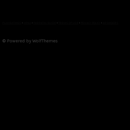
FILM RATINGS
•
MPAA
•
PARENTAL GUIDE
•
TERMS OF USE
•
PRIVACY POLICY
•
AD CHOICES
© Powered by WolfThemes