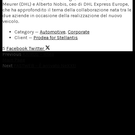
Meurer (DHL) e Alberto Nobis, ceo di DHL Express Europe,
che ha approfondito il tema della collaborazione nata tra le
due aziende in occasione della realizzazione del nuovo
veicolo.
Category
—
Automotive
,
Corporate
Client
—
Prodea for Stellantis
5
Facebook
Twitter
Previous
KAIROS – Rhea
Main Page
Next
FASTWEB – È arrivato NeXXt!