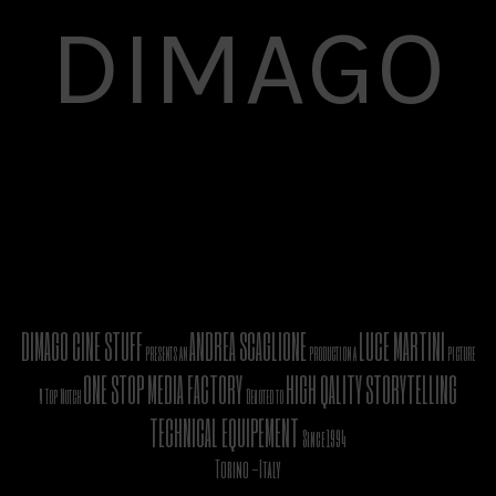
DIMAGO
DIMAGO CINE STUFF
ANDREA SCAGLIONE
LUCE MARTINI
presents an
production a
picture
ONE STOP MEDIA FACTORY
HIGH QALITY STORYTELLING
A Top Notch
Devoted to
TECHNICAL EQUIPEMENT
Since 1994
Torino -Italy