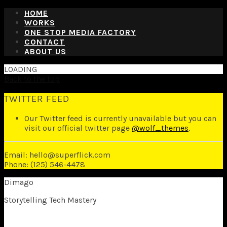
HOME
WORKS
ONE STOP MEDIA FACTORY
CONTACT
ABOUT US
LOADING
Back to the top
TWITTER FEED
Our Twitter feed is currently unavailable but you can
visit our official twitter page
@wolf_themes
.
Email: hello@superflick.com
Phone: (125) 546-4478
Dimago
Storytelling Tech Mastery