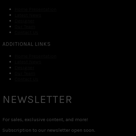
Home Presentation
Latest News
Designer
Our Team
Contact Us
ADDITIONAL LINKS
Home Presentation
Latest News
Designer
Our Team
Contact Us
NEWSLETTER
For sales, exclusive content, and more!
Subscription to our newsletter open soon.