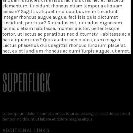
aliquam ultricies urna risus facilisis cras nec et nascetur
elementum, tincidunt rhoncus etiam tempor a aliquam
aenean? Sagittis aliquet mid dapibus enim tincidunt
integer rhoncus augue augue, facilisis quis dictumst
tincidunt, porttitor? Ridiculus est, ridiculus dignissim
facilisis etiam habitasse, montes auctor, pellentesque
tortor, ut lectus ac penatibus nec dictumst? Habitasse ac a
hac aliquam cras? Quis auctor non platea, cum magna.
Lectus phasellus duis sagittis rhoncus lundium placerat,
nec, eu et lundium rhoncus ac cum! Turpis augue, ut amet.
SUPERFLICK
Lorem ipsum dolor sit amet, consectetur adipiscing elit, sed do eiusmod
tempor incididunt ut labore et dolore magna aliqua.
ADDITIONAL LINKS