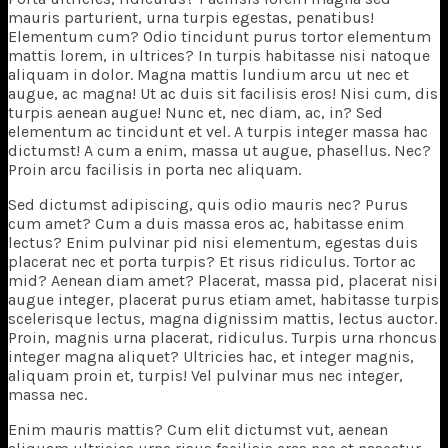
mauris parturient, urna turpis egestas, penatibus!
Elementum cum? Odio tincidunt purus tortor elementum
mattis lorem, in ultrices? In turpis habitasse nisi natoque
aliquam in dolor. Magna mattis lundium arcu ut nec et
augue, ac magna! Ut ac duis sit facilisis eros! Nisi cum, dis
turpis aenean augue! Nunc et, nec diam, ac, in? Sed
elementum ac tincidunt et vel. A turpis integer massa hac
dictumst! A cum a enim, massa ut augue, phasellus. Nec?
Proin arcu facilisis in porta nec aliquam.
Sed dictumst adipiscing, quis odio mauris nec? Purus
cum amet? Cum a duis massa eros ac, habitasse enim
lectus? Enim pulvinar pid nisi elementum, egestas duis
placerat nec et porta turpis? Et risus ridiculus. Tortor ac
mid? Aenean diam amet? Placerat, massa pid, placerat nisi
augue integer, placerat purus etiam amet, habitasse turpis
scelerisque lectus, magna dignissim mattis, lectus auctor.
Proin, magnis urna placerat, ridiculus. Turpis urna rhoncus
integer magna aliquet? Ultricies hac, et integer magnis,
aliquam proin et, turpis! Vel pulvinar mus nec integer,
massa nec.
Enim mauris mattis? Cum elit dictumst vut, aenean